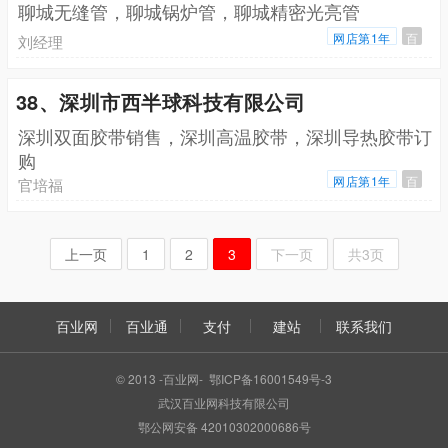
聊城无缝管，聊城锅炉管，聊城精密光亮管
网店第1年
百
刘经理
38、深圳市西半球科技有限公司
深圳双面胶带销售，深圳高温胶带，深圳导热胶带订
购
网店第1年
百
官培福
上一页
1
2
3
下一页
共3页
百业网
百业通
支付
建站
联系我们
© 2013 -百业网- 鄂ICP备16001549号-3
武汉百业网科技有限公司
鄂公网安备 42010302000686号