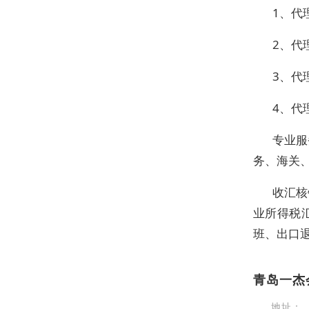
1、代
2、代
3、代
4、代
专业服
务、海关
收汇核
业所得税
班、出口
青岛一杰
地址：